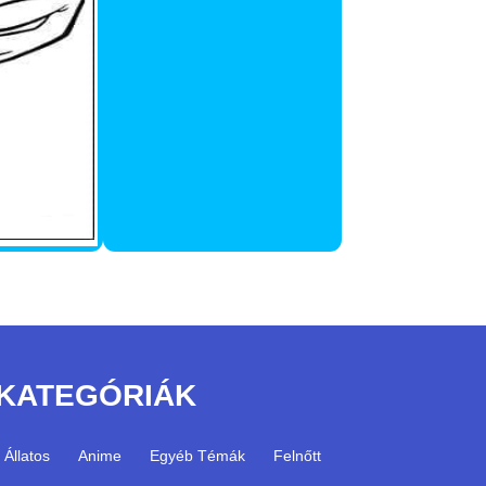
KATEGÓRIÁK
Állatos
Anime
Egyéb Témák
Felnőtt