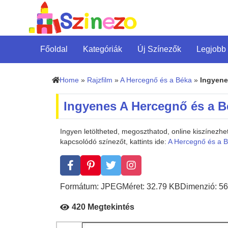
Főoldal
Kategóriák
Új Színezők
Legjobb
Home
»
Rajzfilm
»
A Hercegnő és a Béka
»
Ingyene
Ingyenes A Hercegnő és a B
Ingyen letöltheted, megoszthatod, online kiszínez
kapcsolódó színezőt, kattints ide:
A Hercegnő és a 
Formátum: JPEG
Méret: 32.79 KB
Dimenzió: 56
420 Megtekintés