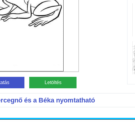
atás
Letöltés
ercegnő és a Béka nyomtatható