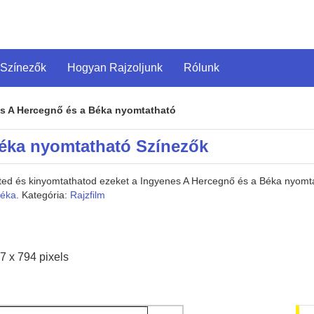
 Színezők
Hogyan Rajzoljunk
Rólunk
s A Hercegnő és a Béka nyomtatható
éka nyomtatható Színezők
heted és kinyomtathatod ezeket a Ingyenes A Hercegnő és a Béka nyom
Béka
. Kategória:
Rajzfilm
7 x 794 pixels