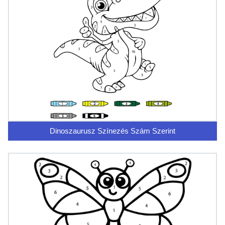
Dinoszaurusz Színezés Szám Szerint