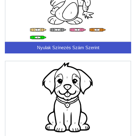
Nyulak Színezés Szám Szerint