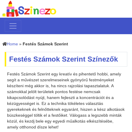
Home
»
Festés Számok Szerint
Festés Számok Szerint Színezők
Festés Számok Szerint egy kreatív és pihentető hobbi, amely
segít a művészet szerelmeseinek gyönyörű festményeket
készíteni még akkor is, ha nincs rajzolási tapasztalatuk. A
számokkal jelölt területek pontos festése nemcsak
kikapcsolódást nyújt, hanem fejleszti a koncentrációt és a
kézügyességet is. Ez a technika tökéletes választás
gyerekeknek és felnőtteknek egyaránt, hiszen a kész alkotások
büszkeséggel töltik el a festőiket. Válogass a legszebb minták
közül, és kezdj bele egy egyedi műalkotás elkészítésébe,
amely otthonod dísze lehet!