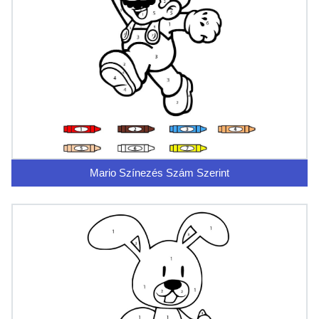
Mario Színezés Szám Szerint