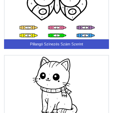
Pillangó Színezés Szám Szerint