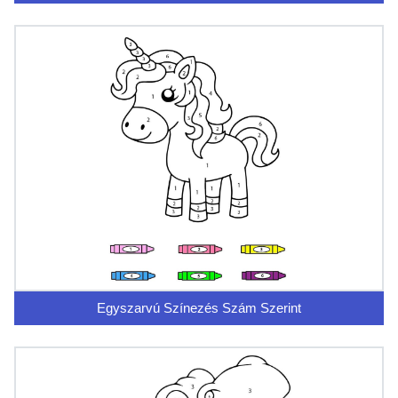
Egyszarvú Színezés Szám Szerint