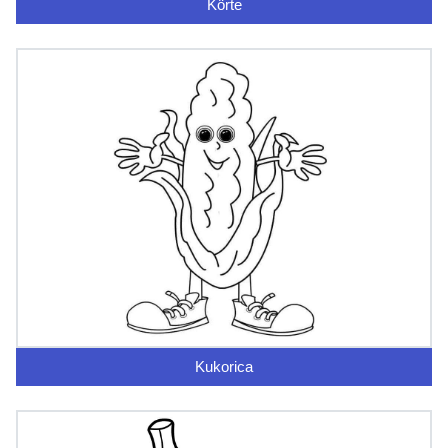
Körte
Kukorica