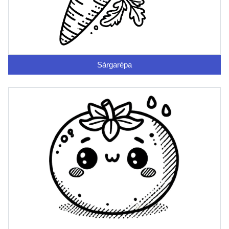
Sárgarépa