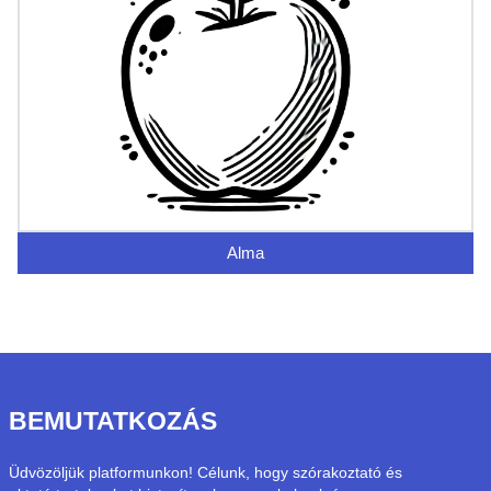
Alma
BEMUTATKOZÁS
Üdvözöljük platformunkon! Célunk, hogy szórakoztató és