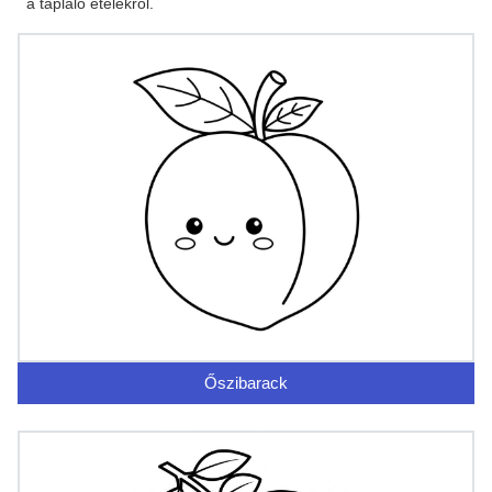
a tápláló ételekről.
Őszibarack