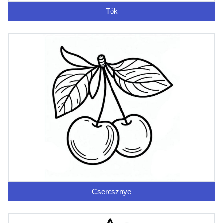
Tök
Cseresznye