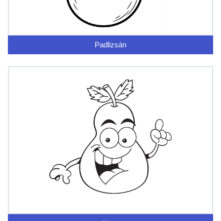
Padlizsán