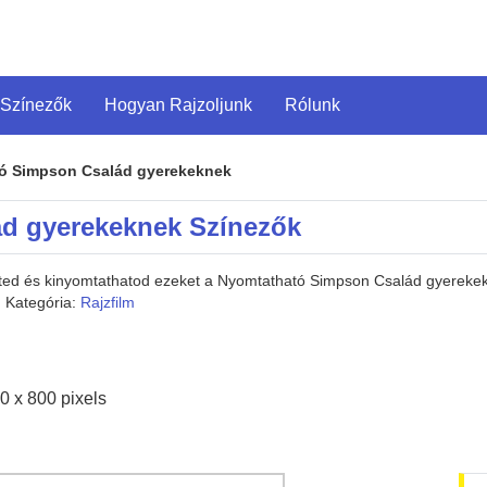
 Színezők
Hogyan Rajzoljunk
Rólunk
ó Simpson Család gyerekeknek
d gyerekeknek Színezők
heted és kinyomtathatod ezeket a Nyomtatható Simpson Család gyerek
. Kategória:
Rajzfilm
0 x 800 pixels