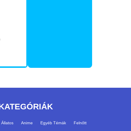
KATEGÓRIÁK
Állatos
Anime
Egyéb Témák
Felnőtt