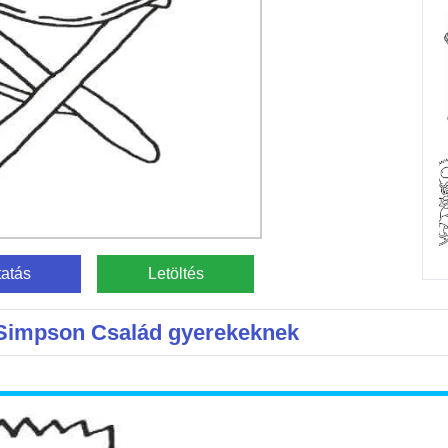
atás
Letöltés
 Simpson Család gyerekeknek