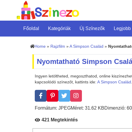
Főoldal
Kategóriák
Új Színezők
Legjobb
Home
»
Rajzfilm
»
A Simpson Család
»
Nyomtathat
Nyomtatható Simpson Csalá
Ingyen letöltheted, megoszthatod, online kiszínez
kapcsolódó színezőt, kattints ide:
A Simpson Család
Formátum: JPEG
Méret: 31.62 KB
Dimenzió: 60
421 Megtekintés