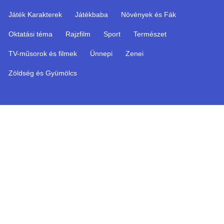
Játék Karakterek
Játékbaba
Növények és Fák
Oktatási téma
Rajzfilm
Sport
Természet
TV-műsorok és filmek
Ünnepi
Zenei
Zöldség és Gyümölcs