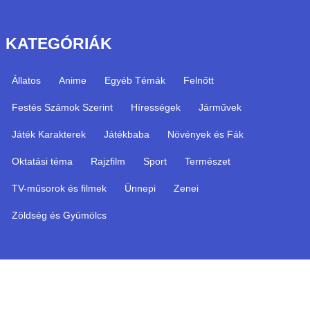
KATEGÓRIÁK
Állatos
Anime
Egyéb Témák
Felnőtt
Festés Számok Szerint
Hírességek
Járművek
Játék Karakterek
Játékbaba
Növények és Fák
Oktatási téma
Rajzfilm
Sport
Természet
TV-műsorok és filmek
Ünnepi
Zenei
Zöldség és Gyümölcs