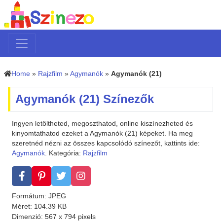
Home
»
Rajzfilm
»
Agymanók
»
Agymanók (21)
Agymanók (21) Színezők
Ingyen letöltheted, megoszthatod, online kiszínezheted és
kinyomtathatod ezeket a Agymanók (21) képeket. Ha meg
szeretnéd nézni az összes kapcsolódó színezőt, kattints ide:
Agymanók
. Kategória:
Rajzfilm
Formátum: JPEG
Méret: 104.39 KB
Dimenzió: 567 x 794 pixels