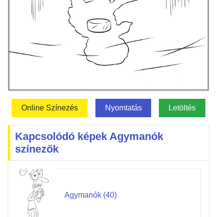
Online Színezés
Nyomtatás
Letöltés
Kapcsolódó képek Agymanók
színezők
Agymanók (40)