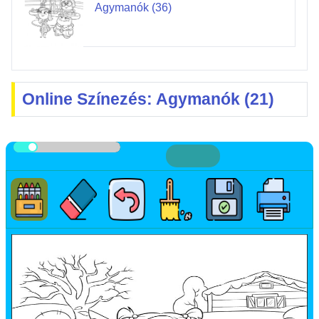
Agymanók (36)
Online Színezés: Agymanók (21)