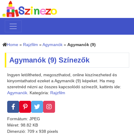
Home
»
Rajzfilm
»
Agymanók
»
Agymanók (9)
Agymanók (9) Színezők
Ingyen letöltheted, megoszthatod, online kiszínezheted és
kinyomtathatod ezeket a Agymanók (9) képeket. Ha meg
szeretnéd nézni az összes kapcsolódó színezőt, kattints ide:
Agymanók
. Kategória:
Rajzfilm
Formátum: JPEG
Méret: 98.82 KB
Dimenzió: 709 x 938 pixels