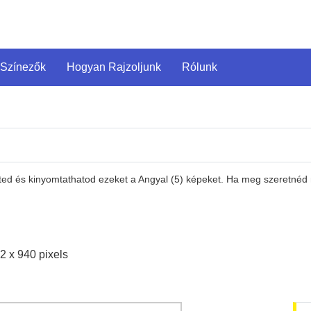
 Színezők
Hogyan Rajzoljunk
Rólunk
ted és kinyomtathatod ezeket a Angyal (5) képeket. Ha meg szeretnéd n
2 x 940 pixels