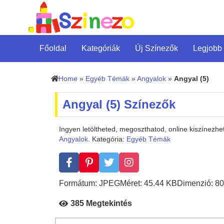
Főoldal
Kategóriák
Új Színezők
Legjobb
Home
»
Egyéb Témák
»
Angyalok
»
Angyal (5)
Angyal (5) Színezők
Ingyen letöltheted, megoszthatod, online kiszínezhe
Angyalok
. Kategória:
Egyéb Témák
Formátum: JPEG
Méret: 45.44 KB
Dimenzió: 80
385 Megtekintés