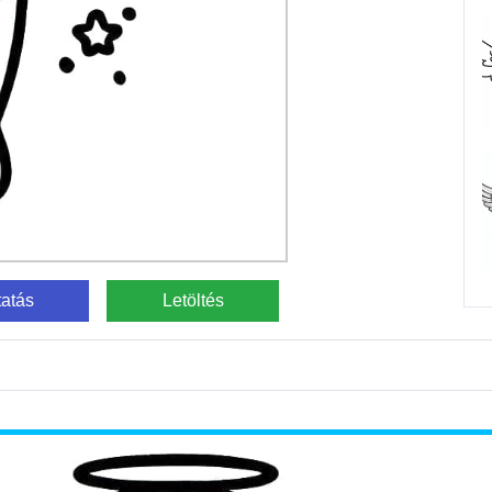
atás
Letöltés