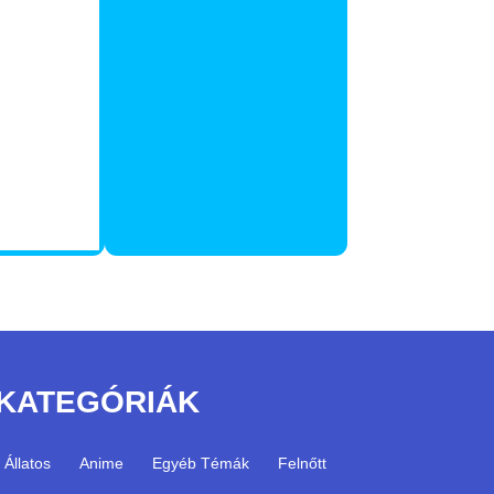
KATEGÓRIÁK
Állatos
Anime
Egyéb Témák
Felnőtt