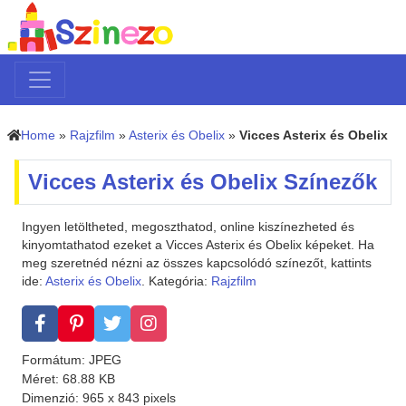
Home
»
Rajzfilm
»
Asterix és Obelix
»
Vicces Asterix és Obelix
Vicces Asterix és Obelix Színezők
Ingyen letöltheted, megoszthatod, online kiszínezheted és
kinyomtathatod ezeket a Vicces Asterix és Obelix képeket. Ha
meg szeretnéd nézni az összes kapcsolódó színezőt, kattints
ide:
Asterix és Obelix
. Kategória:
Rajzfilm
Formátum: JPEG
Méret: 68.88 KB
Dimenzió: 965 x 843 pixels