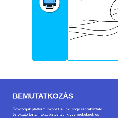
BEMUTATKOZÁS
Üdvözöljük platformunkon! Célunk, hogy szórakoztató
és oktató tartalmakat biztosítsunk gyermekeknek és