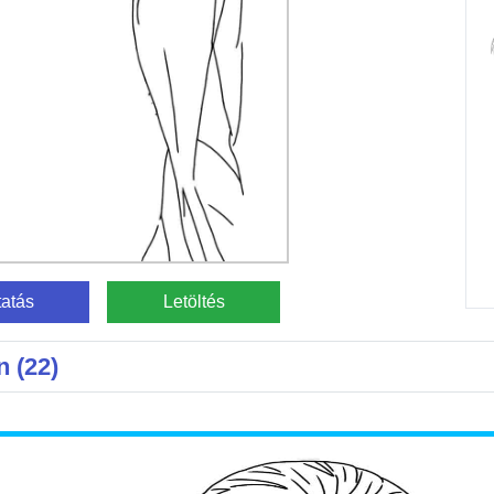
atás
Letöltés
n (22)