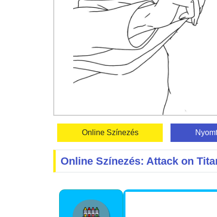
Online Színezés
Nyomt
Online Színezés: Attack on Tita