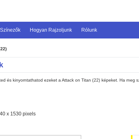
 Színezők
Hogyan Rajzoljunk
Rólunk
(22)
k
eted és kinyomtathatod ezeket a Attack on Titan (22) képeket. Ha meg 
40 x 1530 pixels