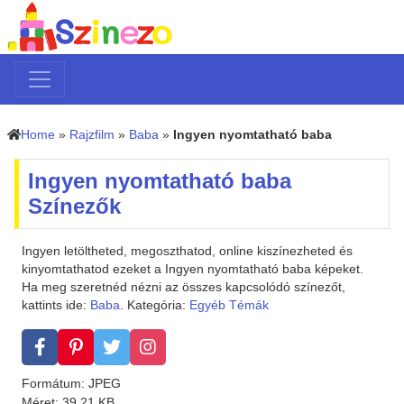
Home
»
Rajzfilm
»
Baba
»
Ingyen nyomtatható baba
Ingyen nyomtatható baba
Színezők
Ingyen letöltheted, megoszthatod, online kiszínezheted és
kinyomtathatod ezeket a Ingyen nyomtatható baba képeket.
Ha meg szeretnéd nézni az összes kapcsolódó színezőt,
kattints ide:
Baba
. Kategória:
Egyéb Témák
Formátum: JPEG
Méret: 39.21 KB