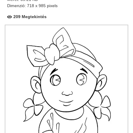
Dimenzió: 718 x 985 pixels
209 Megtekintés