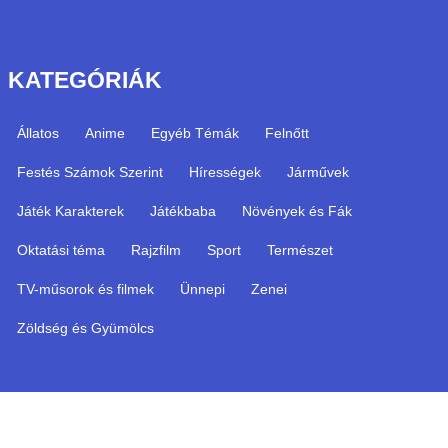
KATEGÓRIÁK
Állatos
Anime
Egyéb Témák
Felnőtt
Festés Számok Szerint
Hírességek
Járművek
Játék Karakterek
Játékbaba
Növények és Fák
Oktatási téma
Rajzfilm
Sport
Természet
TV-műsorok és filmek
Ünnepi
Zenei
Zöldség és Gyümölcs