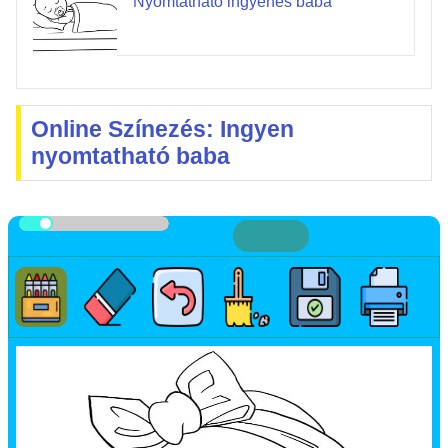
Nyomtatható ingyenes baba
Online Színezés: Ingyen
nyomtatható baba