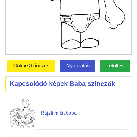
Online Színezés
Nyomtatás
Letöltés
Kapcsolódó képek Baba színezők
Rajzfilm kisbaba