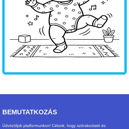
BEMUTATKOZÁS
Üdvözöljük platformunkon! Célunk, hogy szórakoztató és