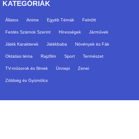
KATEGÓRIÁK
Állatos
Anime
Egyéb Témák
Felnőtt
Festés Számok Szerint
Hírességek
Járművek
Játék Karakterek
Játékbaba
Növények és Fák
Oktatási téma
Rajzfilm
Sport
Természet
TV-műsorok és filmek
Ünnepi
Zenei
Zöldség és Gyümölcs