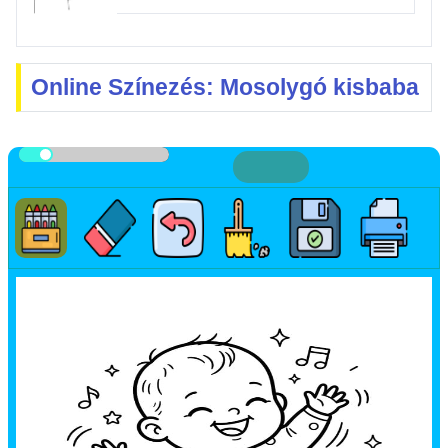
Online Színezés: Mosolygó kisbaba