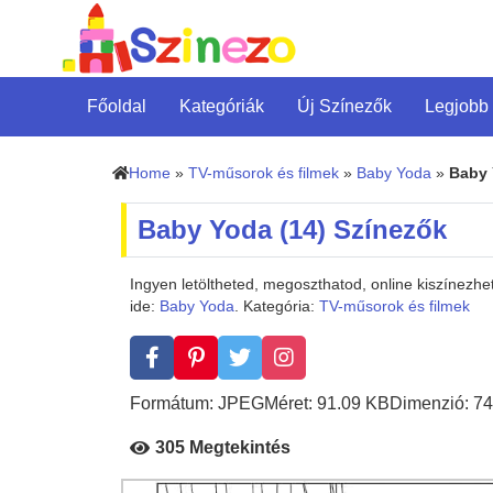
Főoldal
Kategóriák
Új Színezők
Legjobb
Home
»
TV-műsorok és filmek
»
Baby Yoda
»
Baby 
Baby Yoda (14) Színezők
Ingyen letöltheted, megoszthatod, online kiszínezh
ide:
Baby Yoda
. Kategória:
TV-műsorok és filmek
Formátum: JPEG
Méret: 91.09 KB
Dimenzió: 74
305 Megtekintés