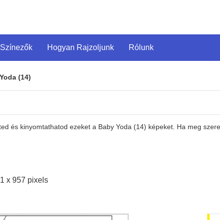
 Színezők
Hogyan Rajzoljunk
Rólunk
Yoda (14)
eted és kinyomtathatod ezeket a Baby Yoda (14) képeket. Ha meg szeret
1 x 957 pixels