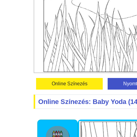
Online Színezés
Nyomt
Online Színezés: Baby Yoda (14