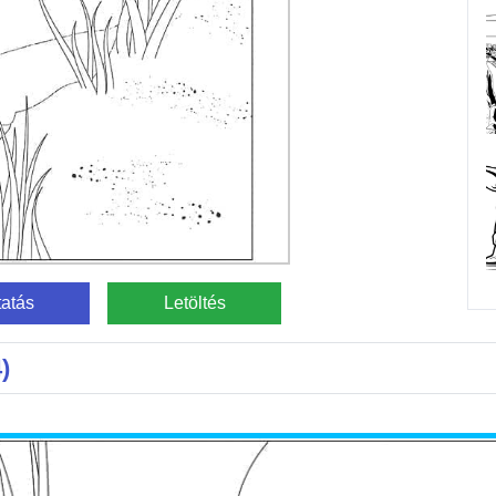
atás
Letöltés
)