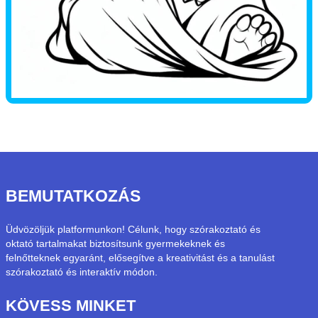
BEMUTATKOZÁS
Üdvözöljük platformunkon! Célunk, hogy szórakoztató és
oktató tartalmakat biztosítsunk gyermekeknek és
felnőtteknek egyaránt, elősegítve a kreativitást és a tanulást
szórakoztató és interaktív módon.
KÖVESS MINKET