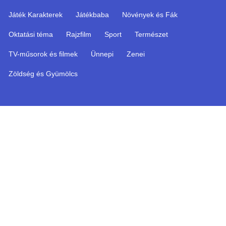
Játék Karakterek
Játékbaba
Növények és Fák
Oktatási téma
Rajzfilm
Sport
Természet
TV-műsorok és filmek
Ünnepi
Zenei
Zöldség és Gyümölcs