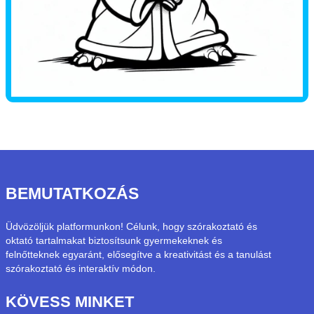
BEMUTATKOZÁS
Üdvözöljük platformunkon! Célunk, hogy szórakoztató és
oktató tartalmakat biztosítsunk gyermekeknek és
felnőtteknek egyaránt, elősegítve a kreativitást és a tanulást
szórakoztató és interaktív módon.
KÖVESS MINKET