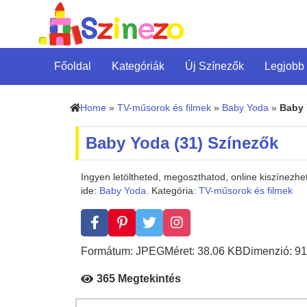
Főoldal
Kategóriák
Új Színezők
Legjobb
Home
»
TV-műsorok és filmek
»
Baby Yoda
»
Baby 
Baby Yoda (31) Színezők
Ingyen letöltheted, megoszthatod, online kiszínezh
ide:
Baby Yoda
. Kategória:
TV-műsorok és filmek
Formátum: JPEG
Méret: 38.06 KB
Dimenzió: 91
365 Megtekintés