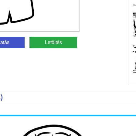
atás
Letöltés
)