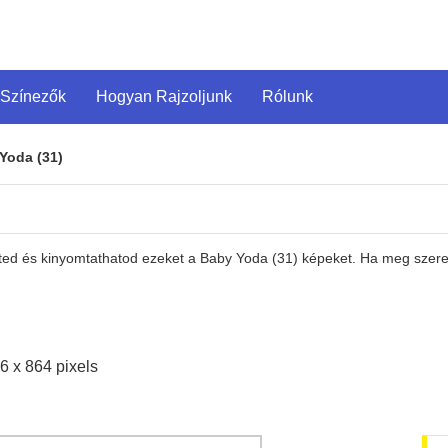
 Színezők
Hogyan Rajzoljunk
Rólunk
Yoda (31)
eted és kinyomtathatod ezeket a Baby Yoda (31) képeket. Ha meg szeret
6 x 864 pixels