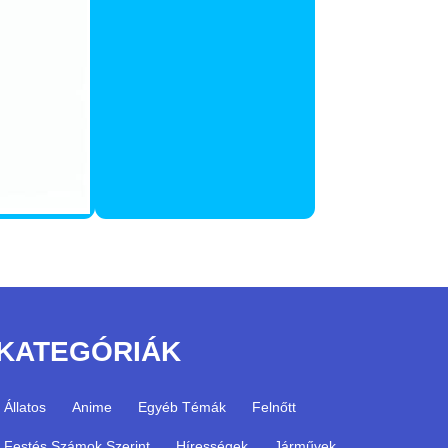
KATEGÓRIÁK
Állatos
Anime
Egyéb Témák
Felnőtt
Festés Számok Szerint
Hírességek
Járművek