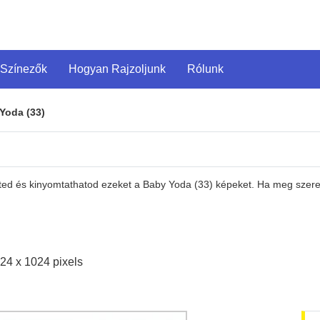
 Színezők
Hogyan Rajzoljunk
Rólunk
Yoda (33)
eted és kinyomtathatod ezeket a Baby Yoda (33) képeket. Ha meg szeret
24 x 1024 pixels