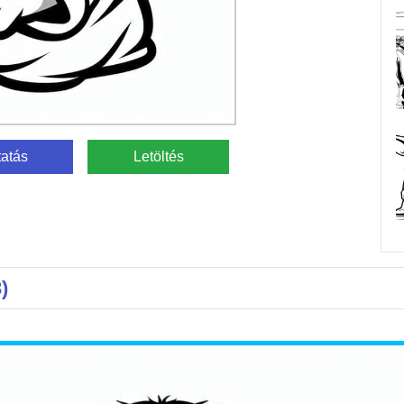
atás
Letöltés
)