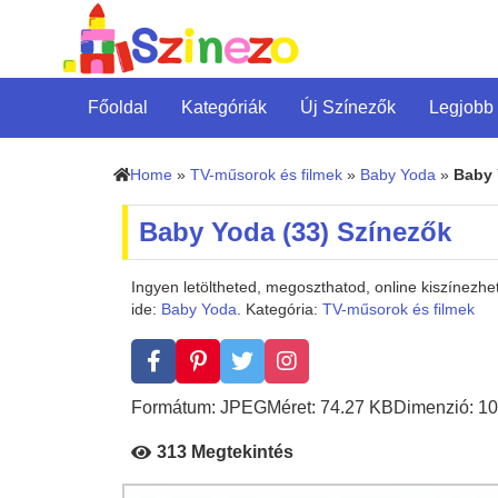
Főoldal
Kategóriák
Új Színezők
Legjobb
Home
»
TV-műsorok és filmek
»
Baby Yoda
»
Baby 
Baby Yoda (33) Színezők
Ingyen letöltheted, megoszthatod, online kiszínezh
ide:
Baby Yoda
. Kategória:
TV-műsorok és filmek
Formátum: JPEG
Méret: 74.27 KB
Dimenzió: 10
313 Megtekintés