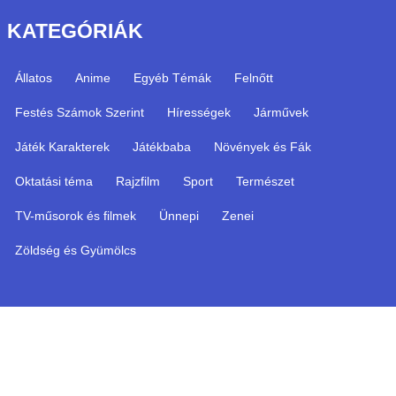
KATEGÓRIÁK
Állatos
Anime
Egyéb Témák
Felnőtt
Festés Számok Szerint
Hírességek
Járművek
Játék Karakterek
Játékbaba
Növények és Fák
Oktatási téma
Rajzfilm
Sport
Természet
TV-műsorok és filmek
Ünnepi
Zenei
Zöldség és Gyümölcs