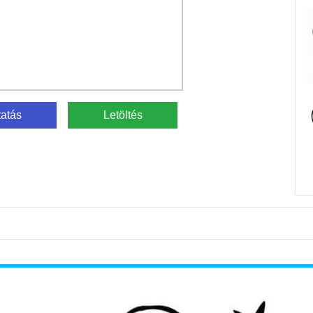
atás
Letöltés