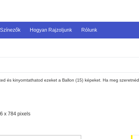
 Színezők
Hogyan Rajzoljunk
Rólunk
ted és kinyomtathatod ezeket a Ballon (15) képeket. Ha meg szeretnéd 
6 x 784 pixels