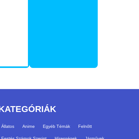
KATEGÓRIÁK
Állatos
Anime
Egyéb Témák
Felnőtt
Festés Számok Szerint
Hírességek
Járművek