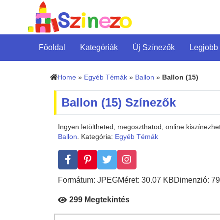
Főoldal
Kategóriák
Új Színezők
Legjobb
Home
»
Egyéb Témák
»
Ballon
»
Ballon (15)
Ballon (15) Színezők
Ingyen letöltheted, megoszthatod, online kiszínezhe
Ballon
. Kategória:
Egyéb Témák
Formátum: JPEG
Méret: 30.07 KB
Dimenzió: 79
299 Megtekintés