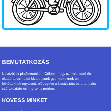
BEMUTATKOZÁS
Üdvözöljük platformunkon! Célunk, hogy szórakoztató és
oktató tartalmakat biztosítsunk gyermekeknek és
felnőtteknek egyaránt, elősegítve a kreativitást és a tanulást
szórakoztató és interaktív módon.
KÖVESS MINKET