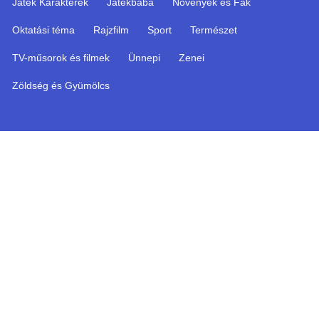
Játék Karakterek
Játékbaba
Növények és Fák
Oktatási téma
Rajzfilm
Sport
Természet
TV-műsorok és filmek
Ünnepi
Zenei
Zöldség és Gyümölcs