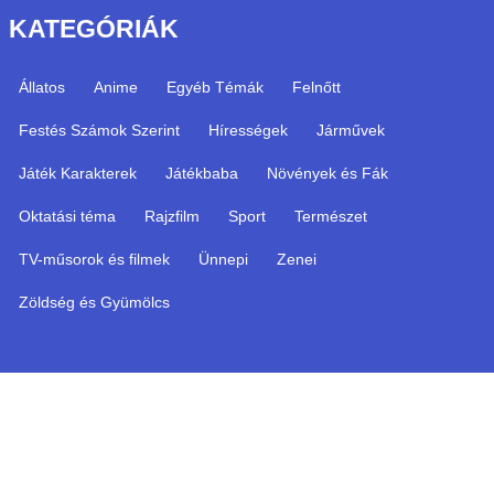
KATEGÓRIÁK
Állatos
Anime
Egyéb Témák
Felnőtt
Festés Számok Szerint
Hírességek
Járművek
Játék Karakterek
Játékbaba
Növények és Fák
Oktatási téma
Rajzfilm
Sport
Természet
TV-műsorok és filmek
Ünnepi
Zenei
Zöldség és Gyümölcs