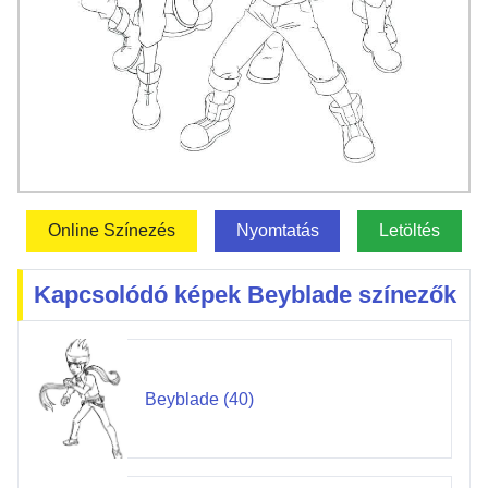
Online Színezés
Nyomtatás
Letöltés
Kapcsolódó képek Beyblade színezők
Beyblade (40)