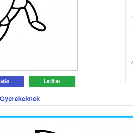
atás
Letöltés
s Gyerekeknek