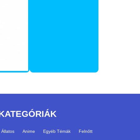
KATEGÓRIÁK
Állatos
Anime
Egyéb Témák
Felnőtt