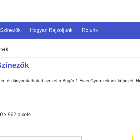
 Színezők
Hogyan Rajzoljunk
Rólunk
knek
Színezők
heted és kinyomtathatod ezeket a Bogár 1 Éves Gyerekeknek képeket. 
0 x 962 pixels