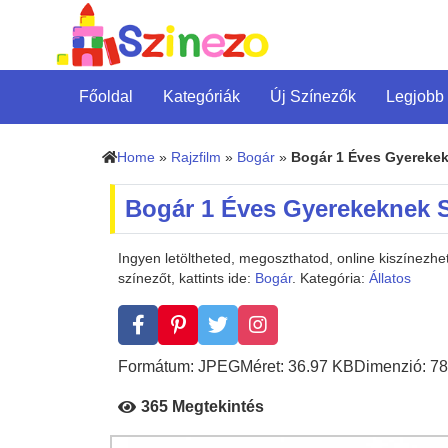
Főoldal
Kategóriák
Új Színezők
Legjobb
Home
»
Rajzfilm
»
Bogár
»
Bogár 1 Éves Gyereke
Bogár 1 Éves Gyerekeknek 
Ingyen letöltheted, megoszthatod, online kiszínez
színezőt, kattints ide:
Bogár
. Kategória:
Állatos
Formátum: JPEG
Méret: 36.97 KB
Dimenzió: 78
365 Megtekintés