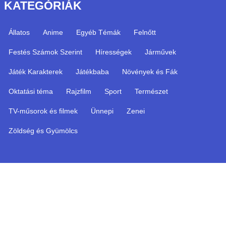
KATEGÓRIÁK
Állatos
Anime
Egyéb Témák
Felnőtt
Festés Számok Szerint
Hírességek
Járművek
Játék Karakterek
Játékbaba
Növények és Fák
Oktatási téma
Rajzfilm
Sport
Természet
TV-műsorok és filmek
Ünnepi
Zenei
Zöldség és Gyümölcs