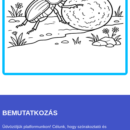
BEMUTATKOZÁS
Üdvözöljük platformunkon! Célunk, hogy szórakoztató és