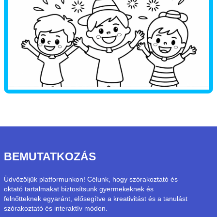
BEMUTATKOZÁS
Üdvözöljük platformunkon! Célunk, hogy szórakoztató és
oktató tartalmakat biztosítsunk gyermekeknek és
felnőtteknek egyaránt, elősegítve a kreativitást és a tanulást
szórakoztató és interaktív módon.