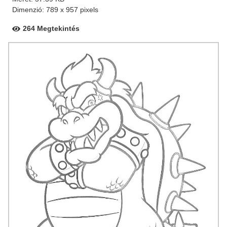
Dimenzió: 789 x 957 pixels
264 Megtekintés