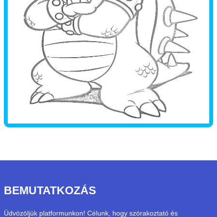
BEMUTATKOZÁS
Üdvözöljük platformunkon! Célunk, hogy szórakoztató és