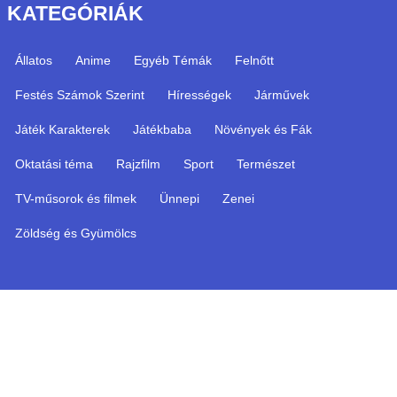
KATEGÓRIÁK
Állatos
Anime
Egyéb Témák
Felnőtt
Festés Számok Szerint
Hírességek
Járművek
Játék Karakterek
Játékbaba
Növények és Fák
Oktatási téma
Rajzfilm
Sport
Természet
TV-műsorok és filmek
Ünnepi
Zenei
Zöldség és Gyümölcs