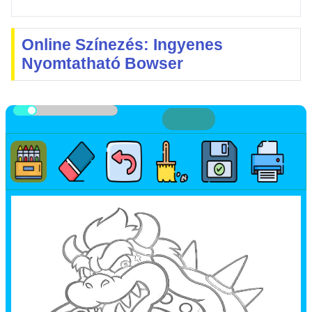
Online Színezés: Ingyenes
Nyomtatható Bowser