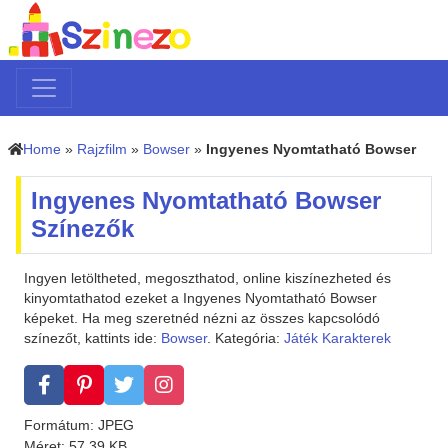
Home
»
Rajzfilm
»
Bowser
»
Ingyenes Nyomtatható Bowser
Ingyenes Nyomtatható Bowser
Színezők
Ingyen letöltheted, megoszthatod, online kiszínezheted és
kinyomtathatod ezeket a Ingyenes Nyomtatható Bowser
képeket. Ha meg szeretnéd nézni az összes kapcsolódó
színezőt, kattints ide:
Bowser
. Kategória:
Játék Karakterek
Formátum: JPEG
Méret: 57.39 KB