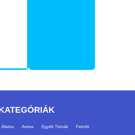
KATEGÓRIÁK
Állatos
Anime
Egyéb Témák
Felnőtt