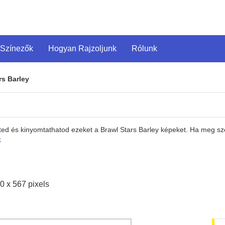
 Színezők
Hogyan Rajzoljunk
Rólunk
rs Barley
eted és kinyomtathatod ezeket a Brawl Stars Barley képeket. Ha meg s
k
0 x 567 pixels