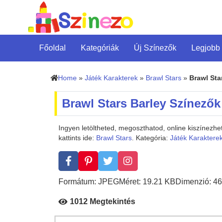
Főoldal
Kategóriák
Új Színezők
Legjobb
Home
»
Játék Karakterek
»
Brawl Stars
»
Brawl Sta
Brawl Stars Barley Színezők
Ingyen letöltheted, megoszthatod, online kiszínezh
kattints ide:
Brawl Stars
. Kategória:
Játék Karaktere
Formátum: JPEG
Méret: 19.21 KB
Dimenzió: 46
1012 Megtekintés