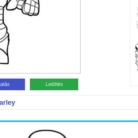
atás
Letöltés
arley