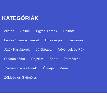
KATEGÓRIÁK
Állatos
Anime
Egyéb Témák
Felnőtt
Festés Számok Szerint
Hírességek
Járművek
Játék Karakterek
Játékbaba
Növények és Fák
Oktatási téma
Rajzfilm
Sport
Természet
TV-műsorok és filmek
Ünnepi
Zenei
Zöldség és Gyümölcs