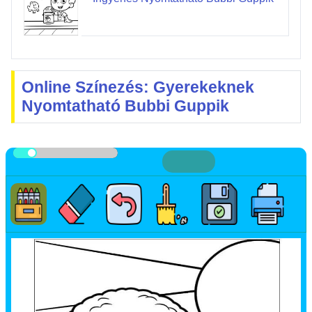
Online Színezés: Gyerekeknek
Nyomtatható Bubbi Guppik