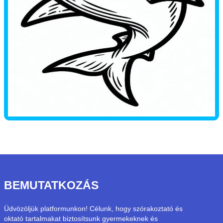
BEMUTATKOZÁS
Üdvözöljük platformunkon! Célunk, hogy szórakoztató és
oktató tartalmakat biztosítsunk gyermekeknek és