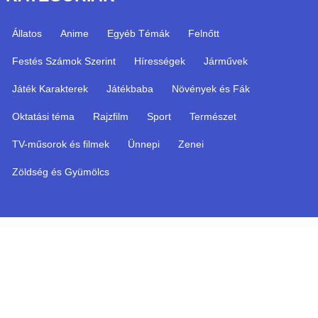
Állatos
Anime
Egyéb Témák
Felnőtt
Festés Számok Szerint
Hírességek
Járművek
Játék Karakterek
Játékbaba
Növények és Fák
Oktatási téma
Rajzfilm
Sport
Természet
TV-műsorok és filmek
Ünnepi
Zenei
Zöldség és Gyümölcs