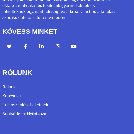
oktató tartalmakat biztosítsunk gyermekeknek és
felnőtteknek egyaránt, elősegítve a kreativitást és a tanulást
szórakoztató és interaktív módon.
KÖVESS MINKET
RÓLUNK
Rólunk
Kapcsolat
Felhasználási Feltételek
Adatvédelmi Nyilatkozat