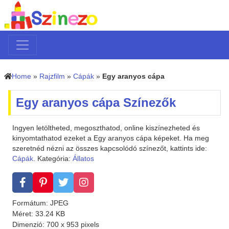
Home
»
Rajzfilm
»
Cápák
»
Egy aranyos cápa
Egy aranyos cápa Színezők
Ingyen letöltheted, megoszthatod, online kiszínezheted és
kinyomtathatod ezeket a Egy aranyos cápa képeket. Ha meg
szeretnéd nézni az összes kapcsolódó színezőt, kattints ide:
Cápák
. Kategória:
Állatos
Formátum: JPEG
Méret: 33.24 KB
Dimenzió: 700 x 953 pixels