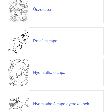
Úszócápa
Rajzfilm cápa
Nyomtatható cápa
Nyomtatható cápa gyerekeknek