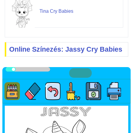
Tina Cry Babies
Online Színezés: Jassy Cry Babies