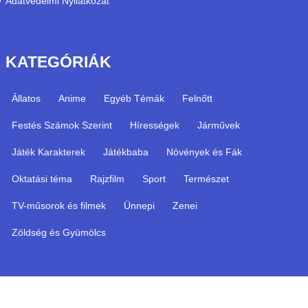
Adatvédelmi Nyilatkozat
KATEGÓRIÁK
Állatos
Anime
Egyéb Témák
Felnőtt
Festés Számok Szerint
Hírességek
Járművek
Játék Karakterek
Játékbaba
Növények és Fák
Oktatási téma
Rajzfilm
Sport
Természet
TV-műsorok és filmek
Ünnepi
Zenei
Zöldség és Gyümölcs