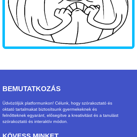
BEMUTATKOZÁS
Üdvözöljük platformunkon! Célunk, hogy szórakoztató és
oktató tartalmakat biztosítsunk gyermekeknek és
felnőtteknek egyaránt, elősegítve a kreativitást és a tanulást
szórakoztató és interaktív módon.
KÖVESS MINKET