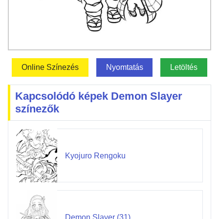
Online Színezés
Nyomtatás
Letöltés
Kapcsolódó képek Demon Slayer
színezők
Kyojuro Rengoku
Demon Slayer (31)