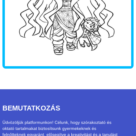
BEMUTATKOZÁS
Üdvözöljük platformunkon! Célunk, hogy szórakoztató és
oktató tartalmakat biztosítsunk gyermekeknek és
felnőtteknek egyaránt, elősegítve a kreativitást és a tanulást