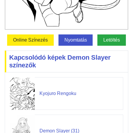
Online Színezés
Nyomtatás
Letöltés
Kapcsolódó képek Demon Slayer
színezők
Kyojuro Rengoku
Demon Slayer (31)