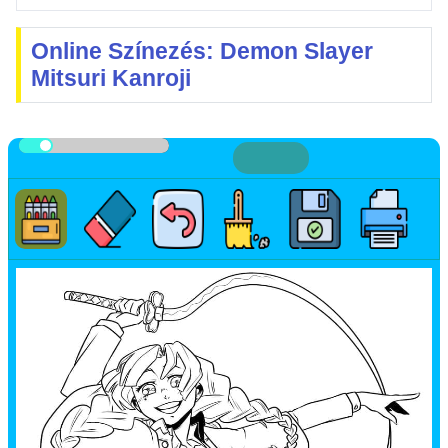
Online Színezés: Demon Slayer
Mitsuri Kanroji