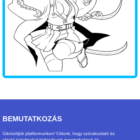
BEMUTATKOZÁS
Üdvözöljük platformunkon! Célunk, hogy szórakoztató és
oktató tartalmakat biztosítsunk gyermekeknek és