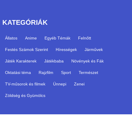
KATEGÓRIÁK
Állatos
Anime
Egyéb Témák
Felnőtt
Festés Számok Szerint
Hírességek
Járművek
Játék Karakterek
Játékbaba
Növények és Fák
Oktatási téma
Rajzfilm
Sport
Természet
TV-műsorok és filmek
Ünnepi
Zenei
Zöldség és Gyümölcs