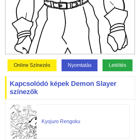
Online Színezés
Nyomtatás
Letöltés
Kapcsolódó képek Demon Slayer
színezők
Kyojuro Rengoku