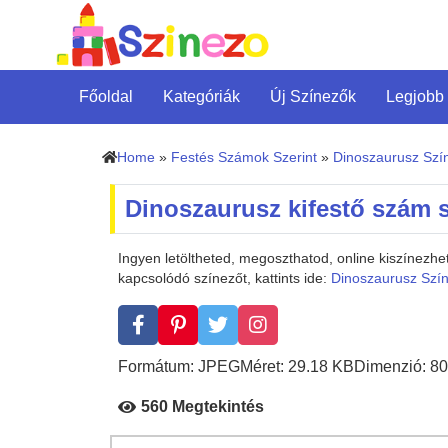
Főoldal
Kategóriák
Új Színezők
Legjobb
Home
»
Festés Számok Szerint
»
Dinoszaurusz Szí
Dinoszaurusz kifestő szám s
Ingyen letöltheted, megoszthatod, online kiszínezh
kapcsolódó színezőt, kattints ide:
Dinoszaurusz Szí
Formátum: JPEG
Méret: 29.18 KB
Dimenzió: 80
560 Megtekintés