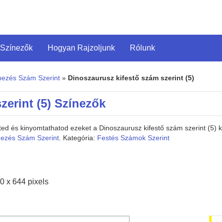
 Színezők
Hogyan Rajzoljunk
Rólunk
nezés Szám Szerint
»
Dinoszaurusz kifestő szám szerint (5)
zerint (5) Színezők
eted és kinyomtathatod ezeket a Dinoszaurusz kifestő szám szerint (5)
nezés Szám Szerint
. Kategória:
Festés Számok Szerint
0 x 644 pixels