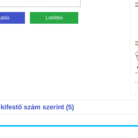
atás
Letöltés
kifestő szám szerint (5)