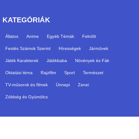
KATEGÓRIÁK
Állatos
Anime
Egyéb Témák
Felnőtt
Festés Számok Szerint
Hírességek
Járművek
Játék Karakterek
Játékbaba
Növények és Fák
Oktatási téma
Rajzfilm
Sport
Természet
TV-műsorok és filmek
Ünnepi
Zenei
Zöldség és Gyümölcs