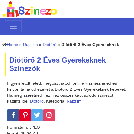
Home
»
Rajzfilm
»
Diótörő
»
Diótörő 2 Éves Gyerekeknek
Diótörő 2 Éves Gyerekeknek
Színezők
Ingyen letöltheted, megoszthatod, online kiszínezheted és
kinyomtathatod ezeket a Diótörő 2 Éves Gyerekeknek képeket.
Ha meg szeretnéd nézni az összes kapcsolódó színezőt,
kattints ide:
Diótörő
. Kategória:
Rajzfilm
Formátum: JPEG
Méret: 38.04 KB