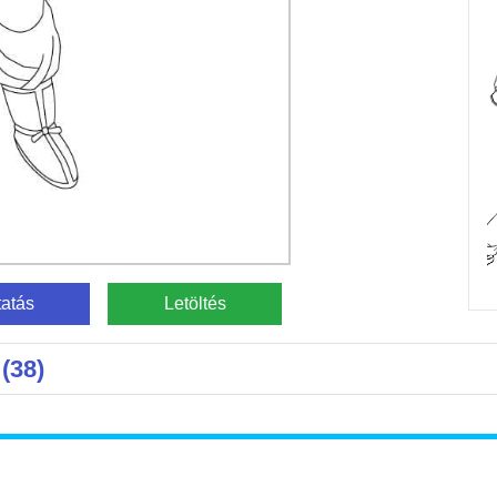
atás
Letöltés
(38)