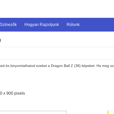
 Színezők
Hogyan Rajzoljunk
Rólunk
)
eted és kinyomtathatod ezeket a Dragon Ball Z (38) képeket. Ha meg s
0 x 900 pixels