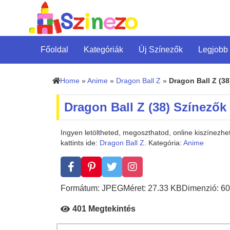
Főoldal
Kategóriák
Új Színezők
Legjobb
Home
»
Anime
»
Dragon Ball Z
»
Dragon Ball Z (38
Dragon Ball Z (38) Színezők
Ingyen letöltheted, megoszthatod, online kiszínezh
kattints ide:
Dragon Ball Z
. Kategória:
Anime
Formátum: JPEG
Méret: 27.33 KB
Dimenzió: 60
401 Megtekintés