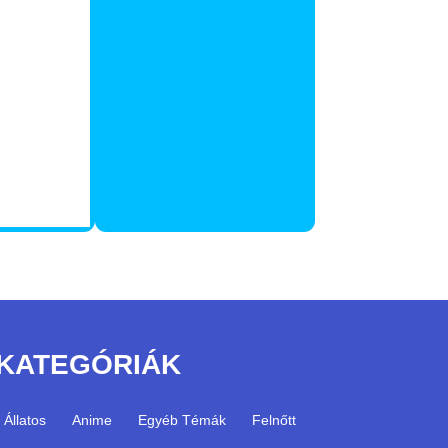
KATEGÓRIÁK
Állatos
Anime
Egyéb Témák
Felnőtt