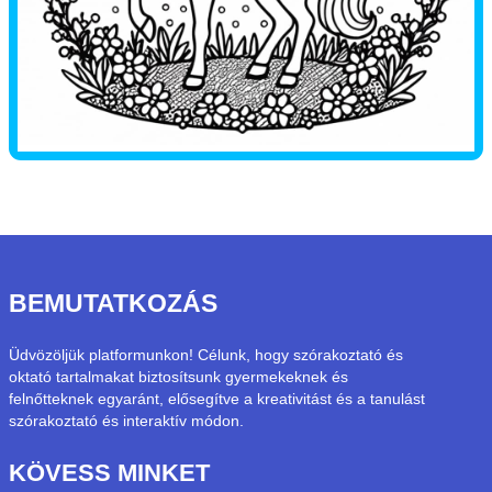
BEMUTATKOZÁS
Üdvözöljük platformunkon! Célunk, hogy szórakoztató és
oktató tartalmakat biztosítsunk gyermekeknek és
felnőtteknek egyaránt, elősegítve a kreativitást és a tanulást
szórakoztató és interaktív módon.
KÖVESS MINKET