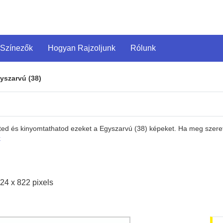
 Színezők
Hogyan Rajzoljunk
Rólunk
yszarvú (38)
eted és kinyomtathatod ezeket a Egyszarvú (38) képeket. Ha meg szeret
k
24 x 822 pixels