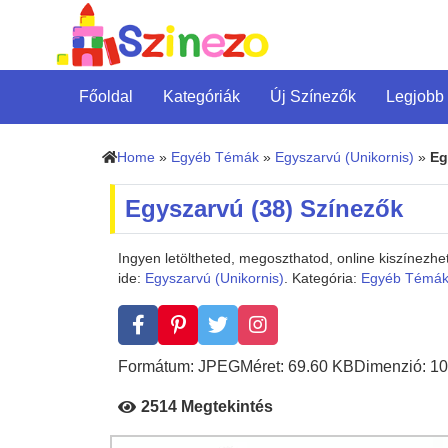
Főoldal
Kategóriák
Új Színezők
Legjobb
Home
»
Egyéb Témák
»
Egyszarvú (Unikornis)
»
Eg
Egyszarvú (38) Színezők
Ingyen letöltheted, megoszthatod, online kiszínezh
ide:
Egyszarvú (Unikornis)
. Kategória:
Egyéb Témá
Formátum: JPEG
Méret: 69.60 KB
Dimenzió: 10
2514 Megtekintés