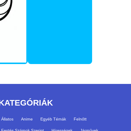
KATEGÓRIÁK
Állatos
Anime
Egyéb Témák
Felnőtt
Festés Számok Szerint
Hírességek
Járművek