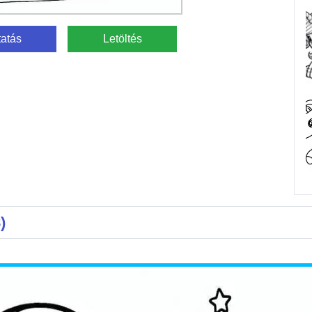
atás
Letöltés
)