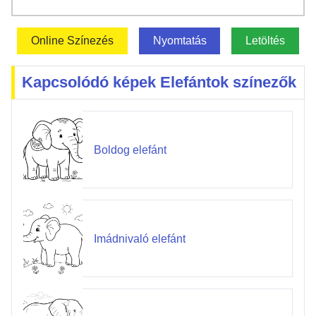
Online Színezés
Nyomtatás
Letöltés
Kapcsolódó képek Elefántok színezők
Boldog elefánt
Imádnivaló elefánt