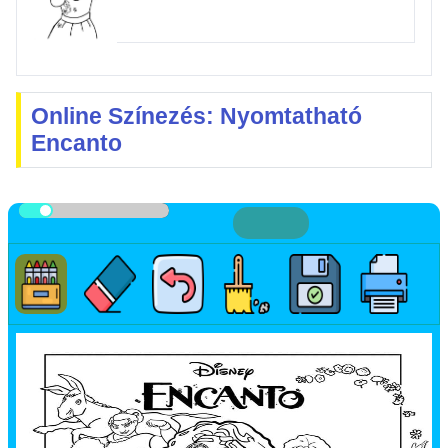
Online Színezés: Nyomtatható
Encanto