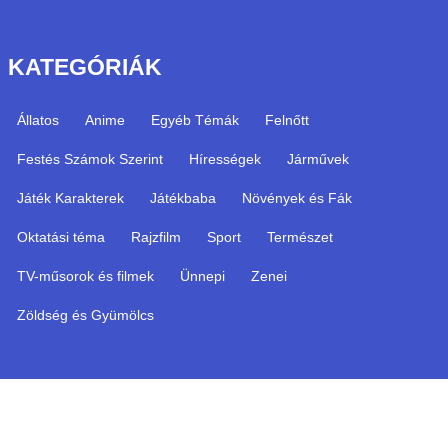
KATEGÓRIÁK
Állatos
Anime
Egyéb Témák
Felnőtt
Festés Számok Szerint
Hírességek
Járművek
Játék Karakterek
Játékbaba
Növények és Fák
Oktatási téma
Rajzfilm
Sport
Természet
TV-műsorok és filmek
Ünnepi
Zenei
Zöldség és Gyümölcs