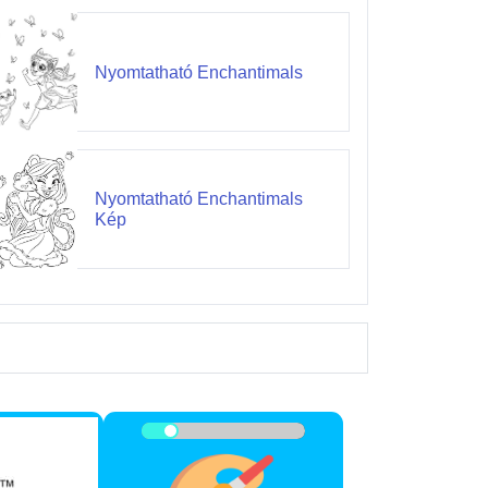
Nyomtatható Enchantimals
Nyomtatható Enchantimals
Kép