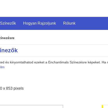
 Színezők
Hogyan Rajzoljunk
Rólunk
zínezésre
ínezők
heted és kinyomtathatod ezeket a Enchantimals Színezésre képeket. Ha
film
0 x 853 pixels