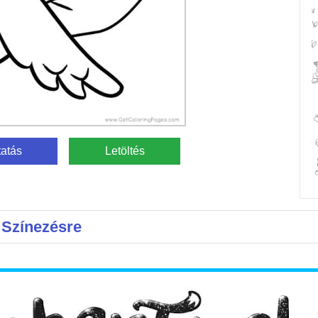
atás
Letöltés
 Színezésre