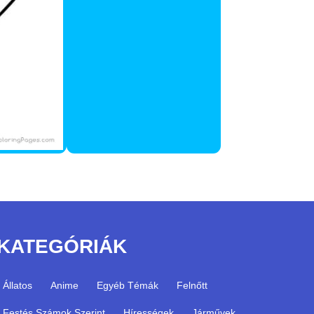
KATEGÓRIÁK
Állatos
Anime
Egyéb Témák
Felnőtt
Festés Számok Szerint
Hírességek
Járművek