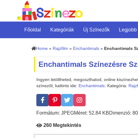
Főoldal
Kategóriák
Új Színezők
Legjobb
Home
»
Rajzfilm
»
Enchantimals
»
Enchantimals S
Enchantimals Színezésre Sz
Ingyen letöltheted, megoszthatod, online kiszínez
színezőt, kattints ide:
Enchantimals
. Kategória:
Rajz
Formátum: JPEG
Méret: 52.84 KB
Dimenzió: 80
260 Megtekintés