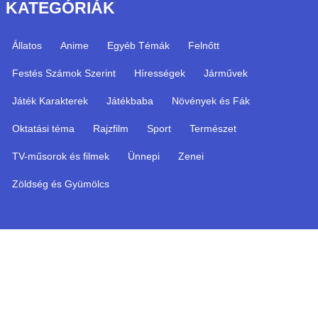
KATEGÓRIÁK
Állatos
Anime
Egyéb Témák
Felnőtt
Festés Számok Szerint
Hírességek
Járművek
Játék Karakterek
Játékbaba
Növények és Fák
Oktatási téma
Rajzfilm
Sport
Természet
TV-műsorok és filmek
Ünnepi
Zenei
Zöldség és Gyümölcs