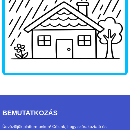
BEMUTATKOZÁS
Üdvözöljük platformunkon! Célunk, hogy szórakoztató és