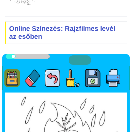
Online Színezés: Rajzfilmes levél
az esőben