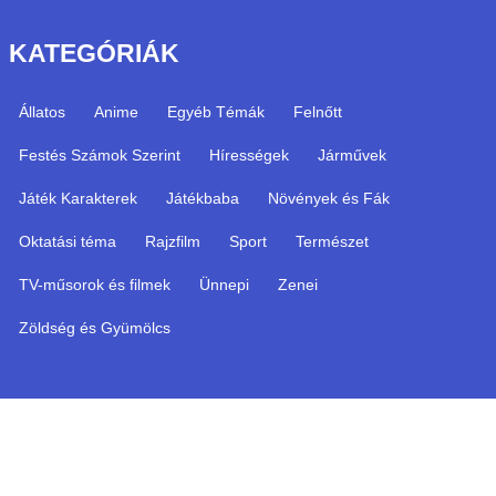
KATEGÓRIÁK
Állatos
Anime
Egyéb Témák
Felnőtt
Festés Számok Szerint
Hírességek
Járművek
Játék Karakterek
Játékbaba
Növények és Fák
Oktatási téma
Rajzfilm
Sport
Természet
TV-műsorok és filmek
Ünnepi
Zenei
Zöldség és Gyümölcs