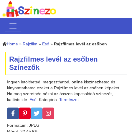
Home
»
Rajzfilm
»
Eső
»
Rajzfilmes levél az esőben
Rajzfilmes levél az esőben
Színezők
Ingyen letöltheted, megoszthatod, online kiszínezheted és
kinyomtathatod ezeket a Rajzfilmes levél az esőben képeket.
Ha meg szeretnéd nézni az összes kapcsolódó színezőt,
kattints ide:
Eső
. Kategória:
Természet
Formátum: JPEG
Méret: 32.45 KB