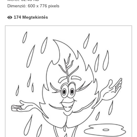
Dimenzió: 600 x 776 pixels
174 Megtekintés