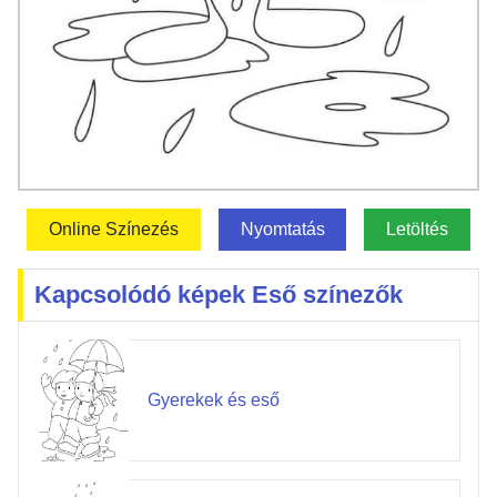
Online Színezés
Nyomtatás
Letöltés
Kapcsolódó képek Eső színezők
Gyerekek és eső