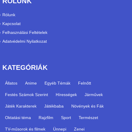
RÓLUNK
Rólunk
Kapcsolat
Felhasználási Feltételek
Adatvédelmi Nyilatkozat
KATEGÓRIÁK
Állatos
Anime
Egyéb Témák
Felnőtt
Festés Számok Szerint
Hírességek
Járművek
Játék Karakterek
Játékbaba
Növények és Fák
Oktatási téma
Rajzfilm
Sport
Természet
TV-műsorok és filmek
Ünnepi
Zenei