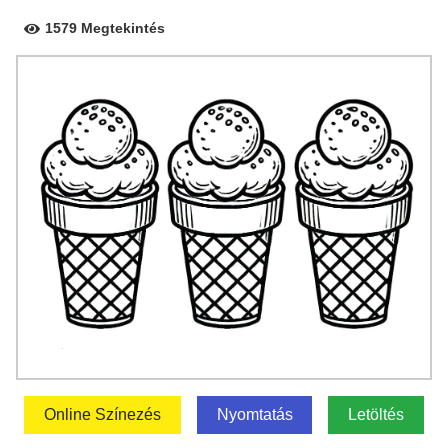
1579 Megtekintés
Online Színezés
Nyomtatás
Letöltés