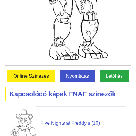
Online Színezés
Nyomtatás
Letöltés
Kapcsolódó képek FNAF színezők
Five Nights at Freddy’s (10)