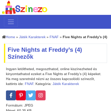
Home
»
Játék Karakterek
»
FNAF
»
Five Nights at Freddy’s (4)
Five Nights at Freddy’s (4)
Színezők
Ingyen letöltheted, megoszthatod, online kiszínezheted és
kinyomtathatod ezeket a Five Nights at Freddy’s (4) képeket.
Ha meg szeretnéd nézni az összes kapcsolódó színezőt,
kattints ide:
FNAF
. Kategória:
Játék Karakterek
Formátum: JPEG
Méret: 60.35 KB