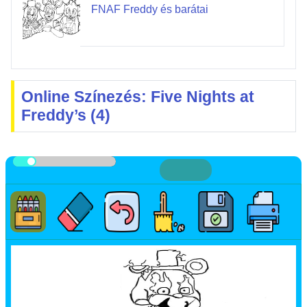
FNAF Freddy és barátai
Online Színezés: Five Nights at
Freddy’s (4)