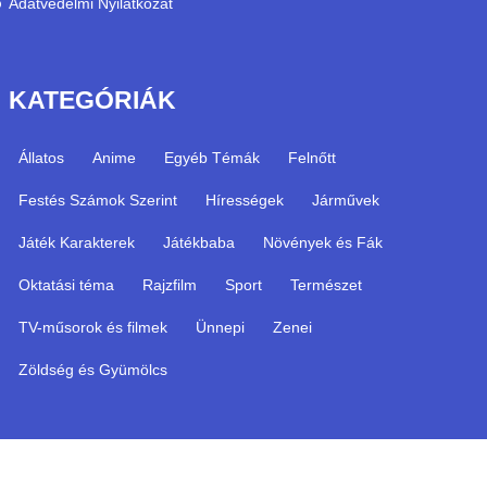
Adatvédelmi Nyilatkozat
KATEGÓRIÁK
Állatos
Anime
Egyéb Témák
Felnőtt
Festés Számok Szerint
Hírességek
Járművek
Játék Karakterek
Játékbaba
Növények és Fák
Oktatási téma
Rajzfilm
Sport
Természet
TV-műsorok és filmek
Ünnepi
Zenei
Zöldség és Gyümölcs