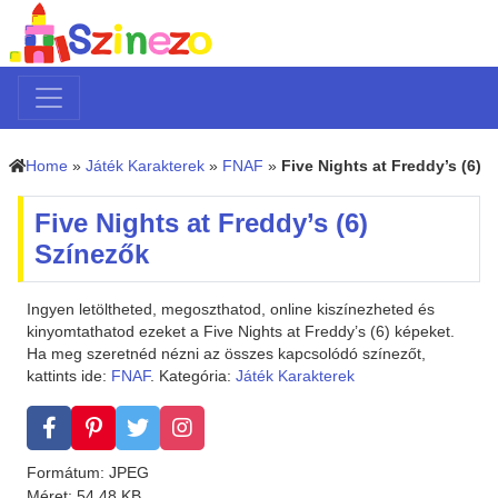
Home
»
Játék Karakterek
»
FNAF
»
Five Nights at Freddy’s (6)
Five Nights at Freddy’s (6)
Színezők
Ingyen letöltheted, megoszthatod, online kiszínezheted és
kinyomtathatod ezeket a Five Nights at Freddy’s (6) képeket.
Ha meg szeretnéd nézni az összes kapcsolódó színezőt,
kattints ide:
FNAF
. Kategória:
Játék Karakterek
Formátum: JPEG
Méret: 54.48 KB