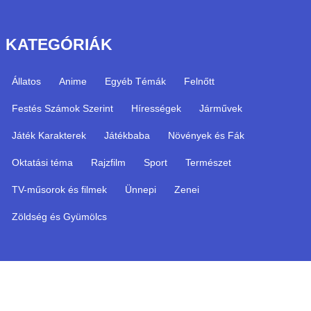
KATEGÓRIÁK
Állatos
Anime
Egyéb Témák
Felnőtt
Festés Számok Szerint
Hírességek
Járművek
Játék Karakterek
Játékbaba
Növények és Fák
Oktatási téma
Rajzfilm
Sport
Természet
TV-műsorok és filmek
Ünnepi
Zenei
Zöldség és Gyümölcs