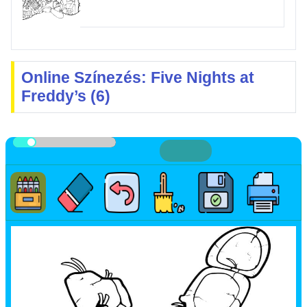
Online Színezés: Five Nights at
Freddy’s (6)