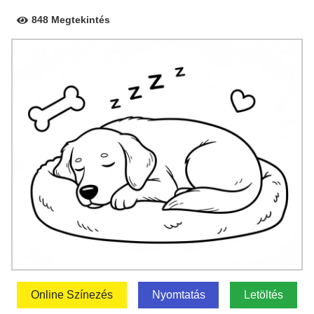
848 Megtekintés
Online Színezés
Nyomtatás
Letöltés