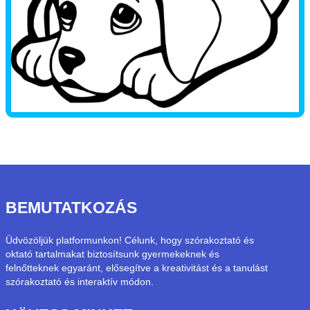
BEMUTATKOZÁS
Üdvözöljük platformunkon! Célunk, hogy szórakoztató és
oktató tartalmakat biztosítsunk gyermekeknek és
felnőtteknek egyaránt, elősegítve a kreativitást és a tanulást
szórakoztató és interaktív módon.