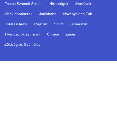
Festés Számok Szerint
Hírességek
Járművek
Játék Karakterek
Játékbaba
Növények és Fák
Oktatási téma
Rajzfilm
Sport
Természet
TV-műsorok és filmek
Ünnepi
Zenei
Zöldség és Gyümölcs